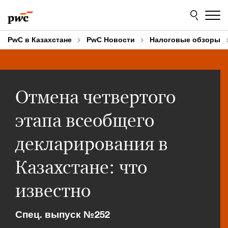
Skip
Skip
to
to
content
footer
PwC в Казахстане
PwC Новости
Налоговые обзоры
Отмена четвертого
этапа всеобщего
декларирования в
Казахстане: что
известно
Спец. выпуск №252