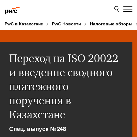
Skip
Skip
to
to
content
footer
PwC в Казахстане
PwC Новости
Налоговые обзоры
Переход на ISO 20022
и введение сводного
платежного
поручения в
Казахстане
Спец. выпуск №248