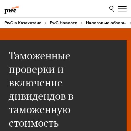
Skip
Skip
to
to
content
footer
PwC в Казахстане
PwC Новости
Налоговые обзоры
Таможенные
проверки и
включение
дивидендов в
таможенную
стоимость