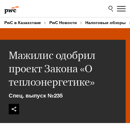
Skip
Skip
to
to
content
footer
PwC в Казахстане
PwC Новости
Налоговые обзоры
Мажилис одобрил
проект Закона «О
теплоэнергетике»
Спец. выпуск №235