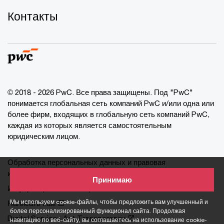
Контакты
© 2018 - 2026 PwC. Все права защищены. Под "PwC"
понимается глобальная сеть компаний PwC и/или одна или
более фирм, входящих в глобальную сеть компаний PwC,
каждая из которых является самостоятельным
юридическим лицом.
Обработка персональных данных и правовая
информация
Принимаю
Информация о cookie-файлах
Мы используем cookie-файлы, чтобы предложить вам улучшенный и
Написать нам
более персонализированный функционал сайта. Продолжая
Digital Services Act Transparency
навигацию по веб-сайту, вы соглашаетесь на использование cookie-