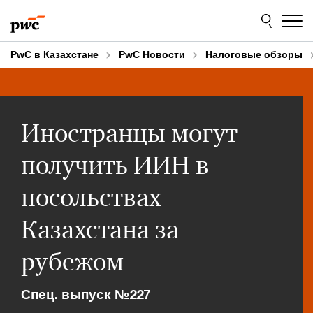
Skip
Skip
to
to
content
footer
PwC в Казахстане
PwC Новости
Налоговые обзоры
Иностранцы могут
получить ИИН в
посольствах
Казахстана за
рубежом
Спец. выпуск №227