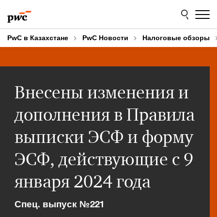
Skip
Skip
to
to
content
footer
PwC в Казахстане
PwC Новости
Налоговые обзоры
Внесены изменения и
дополнения в Правила
выписки ЭСФ и форму
ЭСФ, действующие с 9
января 2024 года
Спец. выпуск №221