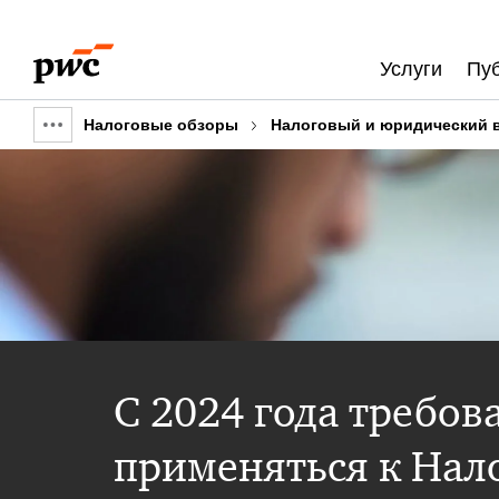
Skip
Skip
to
to
Услуги
Пу
content
footer
Налоговые обзоры
Налоговый и юридический 
Show
full
breadcrumb
С 2024 года требов
применяться к Нал