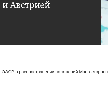
 и Австрией
а ОЭСР о распространении положений Многосторонне