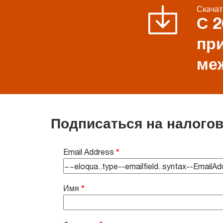
Скачат
С 2
пр
ме
Подписаться на налого
Email Address
*
Имя
*