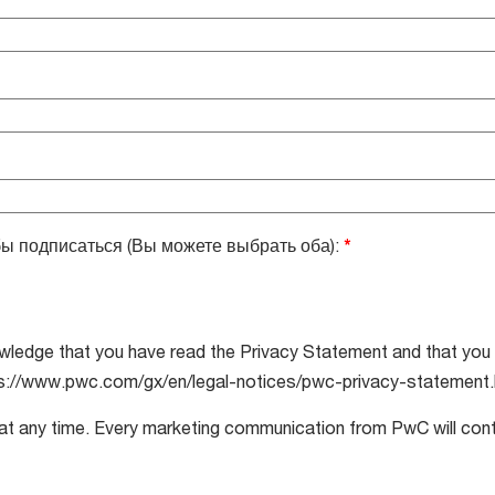
бы подписаться (Вы можете выбрать оба):
*
wledge that you have read the Privacy Statement and that you 
://www.pwc.com/gx/en/legal-notices/pwc-privacy-statement.html
at any time. Every marketing communication from PwC will conta