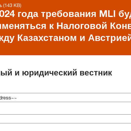
ь (143 KB)
024 года требования MLI бу
именяться к Налоговой Кон
жду Казахстаном и Австрие
вый и юридический вестник