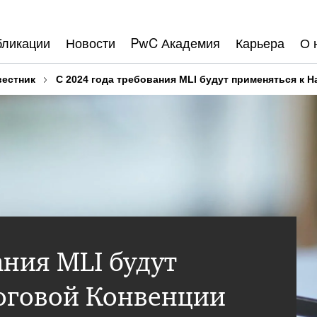
бликации
Новости
PwC Академия
Карьера
О 
вестник
С 2024 года требования MLI будут применяться к 
ания MLI будут
оговой Конвенции