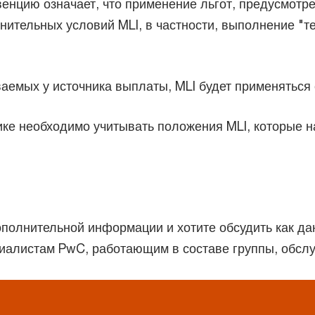
енцию означает, что применение льгот, предусмотр
тельных условий MLI, в частности, выполнение "тес
аемых у источника выплаты, MLI будет применяться с
ке необходимо учитывать положения MLI, которые н
полнительной информации и хотите обсудить как да
ециалистам PwC, работающим в составе группы, обс