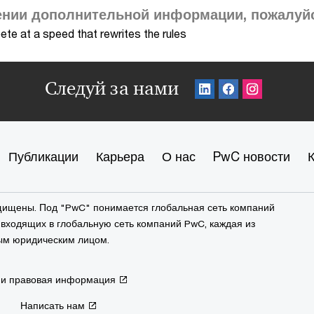
нии дополнительной информации, пожалуйст
te at a speed that rewrites the rules
Следуй за нами
Публикации
Карьера
О нас
PwC новости
ащищены. Под "PwC" понимается глобальная сеть компаний
входящих в глобальную сеть компаний PwC, каждая из
ым юридическим лицом.
 и правовая информация
Написать нам