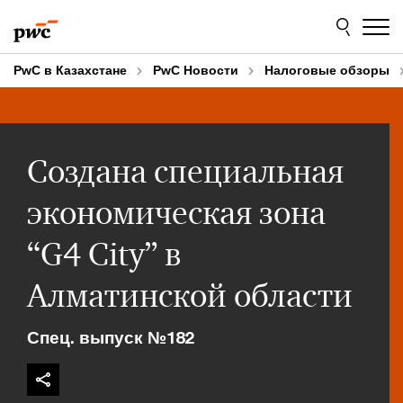
Skip
Skip
to
to
content
footer
PwC в Казахстане
PwC Новости
Налоговые обзоры
Создана специальная
экономическая зона
“G4 City” в
Алматинской области
Спец. выпуск №182