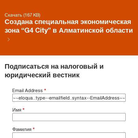
Скачать (167 KB)
Создана специальная экономическая
зона “G4 City” в Алматинской области
Подписаться на налоговый и
юридический вестник
Email Address
*
Имя
*
Фамилия
*