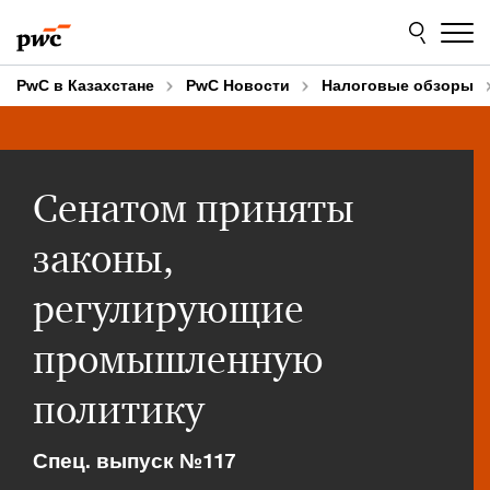
Skip
Skip
to
to
content
footer
PwC в Казахстане
PwC Новости
Налоговые обзоры
Сенатом приняты
законы,
регулирующие
промышленную
политику
Спец. выпуск №117