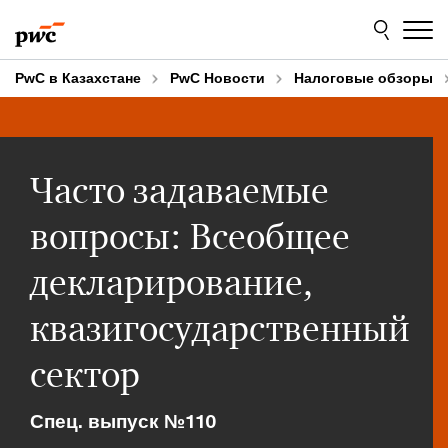
Skip
Skip
to
to
content
footer
PwC в Казахстане
PwC Новости
Налоговые обзоры
Часто задаваемые
вопросы: Всеобщее
декларирование,
квазигосударственный
сектор
Спец. выпуск №110