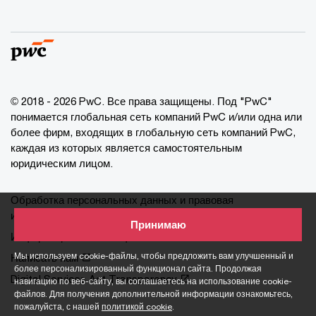
© 2018 - 2026 PwC. Все права защищены. Под "PwC"
понимается глобальная сеть компаний PwC и/или одна или
более фирм, входящих в глобальную сеть компаний PwC,
каждая из которых является самостоятельным
юридическим лицом.
Обработка персональных данных и правовая
информация
Принимаю
Информация о cookie-файлах
Мы используем cookie-файлы, чтобы предложить вам улучшенный и
Написать нам
более персонализированный функционал сайта. Продолжая
Digital Services Act Transparency
навигацию по веб-сайту, вы соглашаетесь на использование cookie-
файлов. Для получения дополнительной информации ознакомьтесь,
пожалуйста, с нашей
политикой cookie
.