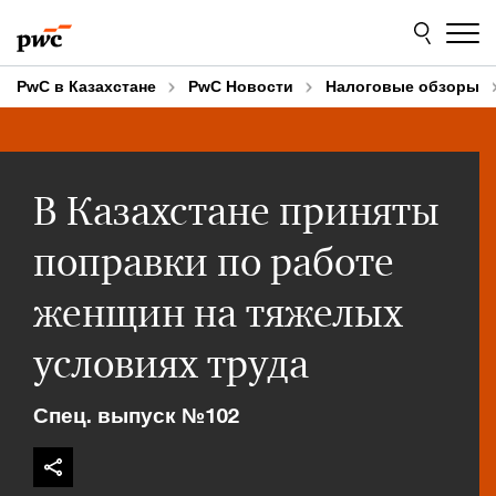
Skip
Skip
to
to
content
footer
PwC в Казахстане
PwC Новости
Налоговые обзоры
В Казахстане приняты
поправки по работе
женщин на тяжелых
условиях труда
Спец. выпуск №102