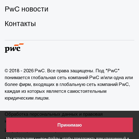
PwC новости
Контакты
© 2018 - 2026 PwC. Все права защищены. Под "PwC"
понимается глобальная сеть компаний PwC и/или одна или
более фирм, входящих в глобальную сеть компаний PwC,
каждая из которых является самостоятельным
юридическим лицом.
Обработка персональных данных и правовая
информация
Принимаю
Информация о cookie-файлах
Мы используем cookie-файлы, чтобы предложить вам улучшенный и