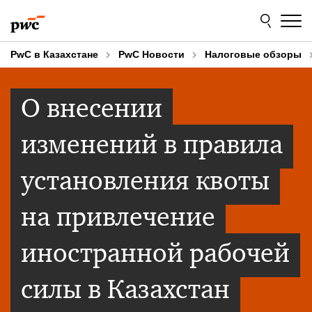
Skip
Skip
to
to
content
footer
PwC в Казахстане
PwC Новости
Налоговые обзоры
О внесении
изменений в правила
установления квоты
на привлечение
иностранной рабочей
силы в Казахстан