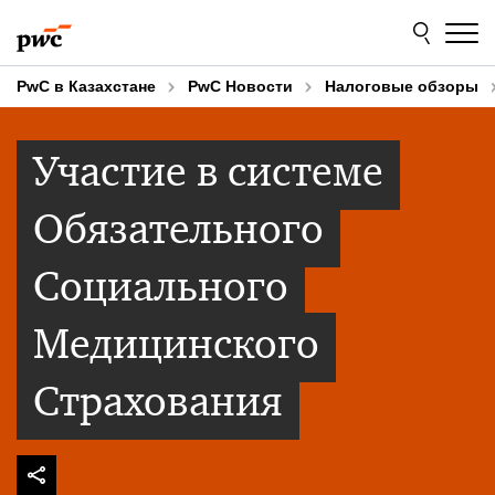
Skip
Skip
to
to
content
footer
PwC в Казахстане
PwC Новости
Налоговые обзоры
Участие в системе
Обязательного
Социального
Медицинского
Страхования