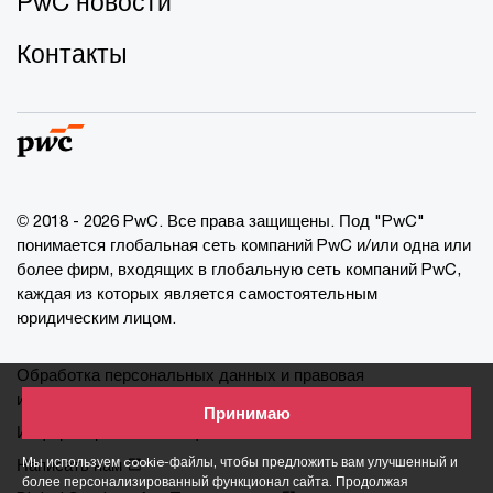
PwC новости
Контакты
© 2018 - 2026 PwC. Все права защищены. Под "PwC"
понимается глобальная сеть компаний PwC и/или одна или
более фирм, входящих в глобальную сеть компаний PwC,
каждая из которых является самостоятельным
юридическим лицом.
Обработка персональных данных и правовая
информация
Принимаю
Информация о cookie-файлах
Мы используем cookie-файлы, чтобы предложить вам улучшенный и
Написать нам
более персонализированный функционал сайта. Продолжая