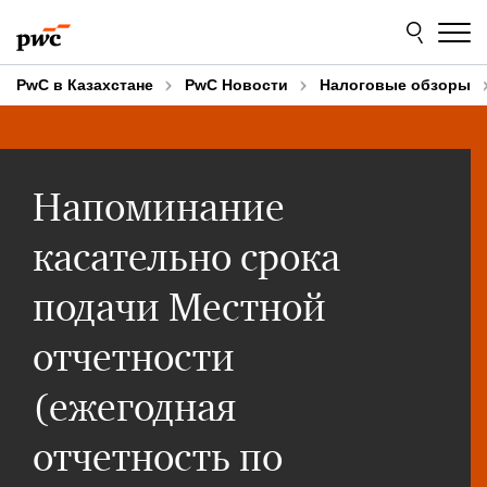
Skip
Skip
to
to
content
footer
PwC в Казахстане
PwC Новости
Налоговые обзоры
Напоминание
касательно срока
подачи Местной
отчетности
(ежегодная
отчетность по