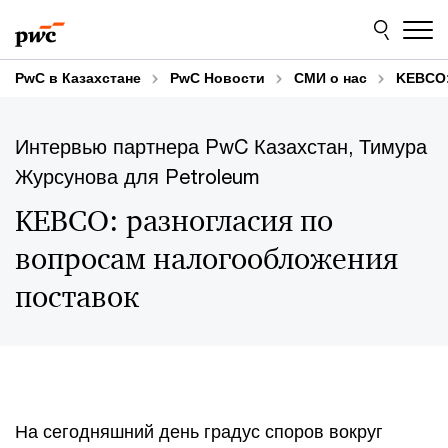
Skip
Skip
to
to
content
footer
PwC в Казахстане
PwC Новости
СМИ о нас
KEBCO:
Интервью партнера PwC Казахстан, Тимура
Журсунова для Petroleum
KEBCO: разногласия по
вопросам налогообложения
поставок
На сегодняшний день градус споров вокруг