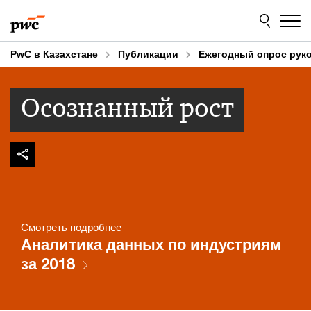
Skip
Skip
to
to
content
footer
PwC в Казахстане
Публикации
Ежегодный опрос рук
Осознанный рост
Смотреть подробнее
Аналитика данных по индустриям
за 2018