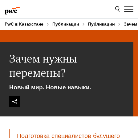
Skip
Skip
to
to
content
footer
PwC в Казахстане
Публикации
Публикации
Зачем
Зачем нужны
перемены?
Новый мир. Новые навыки.
Подготовка специалистов будущего