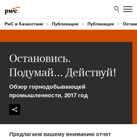
Skip
Skip
to
to
content
footer
PwC в Казахстане
Публикации
Публикации
Остан
Остановись.
Подумай... Действуй!
Обзор горнодобывающей
промышленности, 2017 год
Предлагаем вашему вниманию отчет