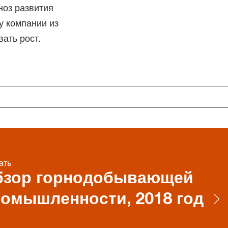
ноз развития
у компании из
ать рост.
ать
бзор горнодобывающей
омышленности, 2018 год