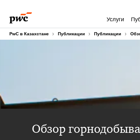
Skip
Skip
to
to
Услуги
Пу
content
footer
PwC в Казахстане
Публикации
Публикации
Обз
Обзор горнодобыв