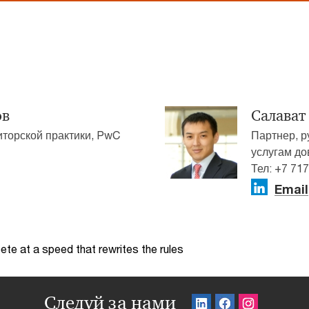
ов
Салават
иторской практики, PwC
Партнер, р
услугам д
Тел: +7 71
Email
te at a speed that rewrites the rules
Следуй за нами