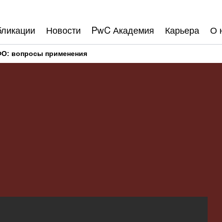
бликации
Новости
PwC Академия
Карьера
О 
О: вопросы применения