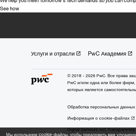
We help you meet tomorrow’s tech demands
so you can
compe
See how
Услуги и отрасли
PwC Академия
© 2018 - 2026 PwC. Все права з
PwC и/или одна или более фирм, 
которых является самостоятельн
Обработка персональных данных
Информация о cookie-файлах
Digital Services Act Transparency
Мы используем cookie-файлы, чтобы предложить вам улучшенн