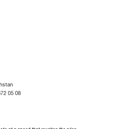
khstan
 872 05 08