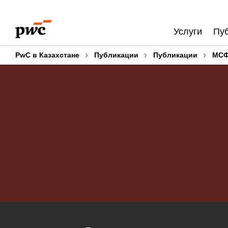
Skip
Skip
to
to
Услуги
Пу
content
footer
PwC в Казахстане
Публикации
Публикации
МСФ