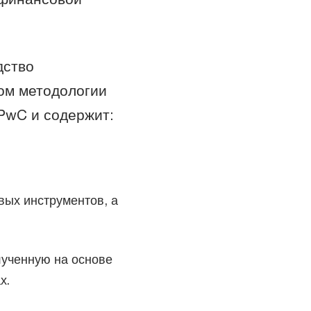
дство
ом методологии
PwC и содержит:
вых инструментов, а
ученную на основе
х.