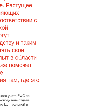
е. Растущее
вляющих
оответствии с
кой
огут
дству и таким
лять свои
пыт в области
кже поможет
е
я там, где это
ского учета PwC по
ководитель отдела
по Центральной и