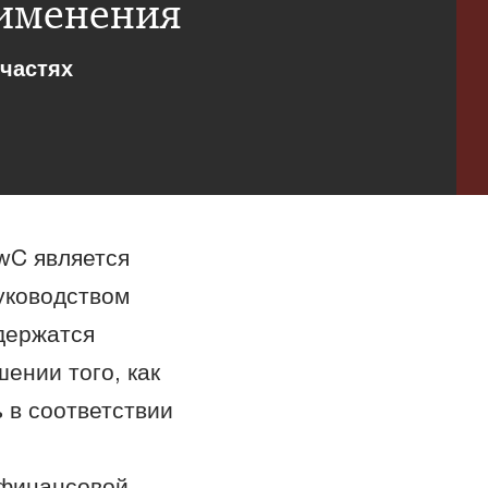
именения
 частях
wC является
уководством
держатся
ении того, как
 в соответствии
финансовой