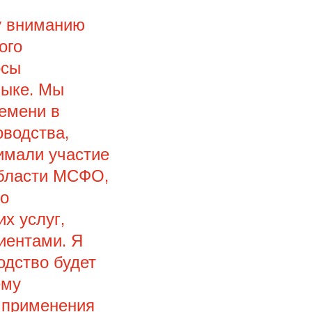
у вниманию
ого
осы
зыке. Мы
ремени в
оводства,
имали участие
области МСФО,
по
х услуг,
иентами. Я
одство будет
ему
 применения