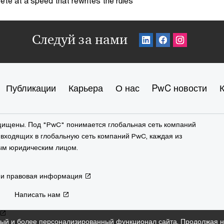
te at a speed that rewrites the rules
Следуй за нами
Публикации
Карьера
О нас
PwC новости
ащищены. Под "PwC" понимается глобальная сеть компаний
входящих в глобальную сеть компаний PwC, каждая из
ым юридическим лицом.
 и правовая информация
Написать нам
ый и более персонализированный функционал сайта. Продолжая на