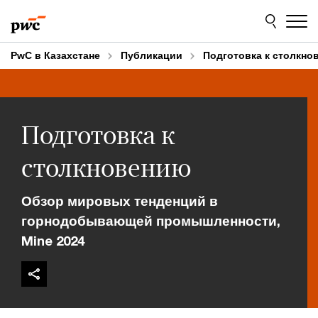
Skip
Skip
to
to
content
footer
PwC в Казахстане
Публикации
Подготовка к столкно
Подготовка к
столкновению
Обзор мировых тенденций в
горнодобывающей промышленности,
Mine 2024