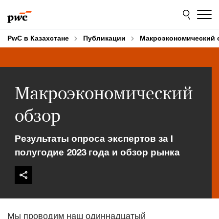
Skip
Skip
to
to
content
footer
PwC в Казахстане
Публикации
Макроэкономический 
Макроэкономический
обзор
Результаты опроса экспертов за I
полугодие 2023 года и обзор рынка
Мы проводим наш одиннадцатый