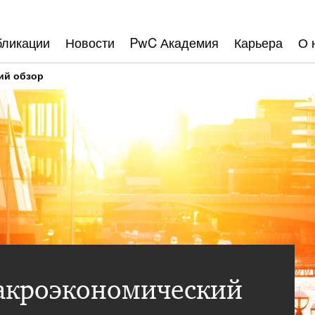
бликации
Новости
PwC Академия
Карьера
О 
ий обзор
акроэкономический