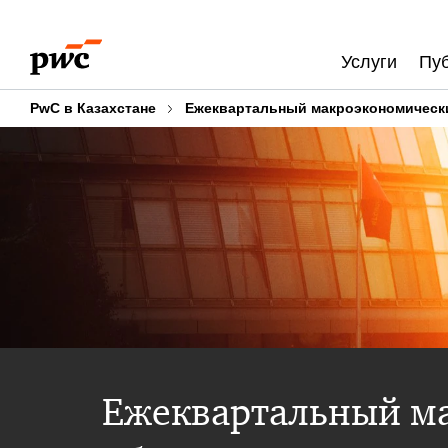
Skip
Skip
to
to
Услуги
Пу
content
footer
PwC в Казахстане
Ежеквартальный макроэкономическ
Ежеквартальный м