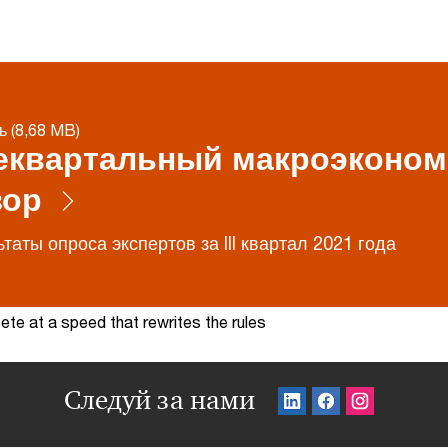
ь (8,68 MB)
еквартальный макроэконом
зор
таты опроса экспертов за III квартал 2021 года
te at a speed that rewrites the rules
Следуй за нами