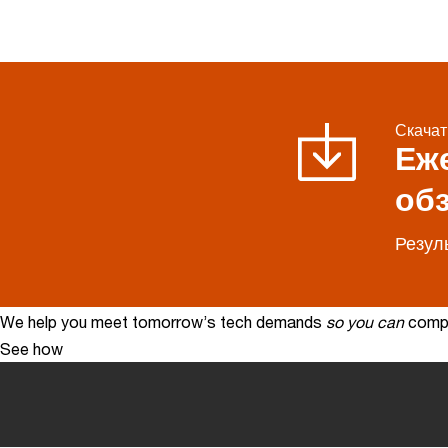
Скачат
Еж
об
Резуль
We help you meet tomorrow’s tech demands
so you can
compe
See how