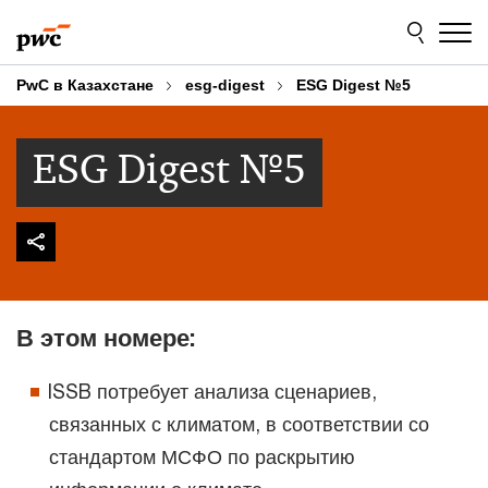
Skip
Skip
to
to
content
footer
PwC в Казахстане
esg-digest
ESG Digest №5
ESG Digest №5
В этом номере:
ISSB потребует анализа сценариев,
связанных с климатом, в соответствии со
стандартом МСФО по раскрытию