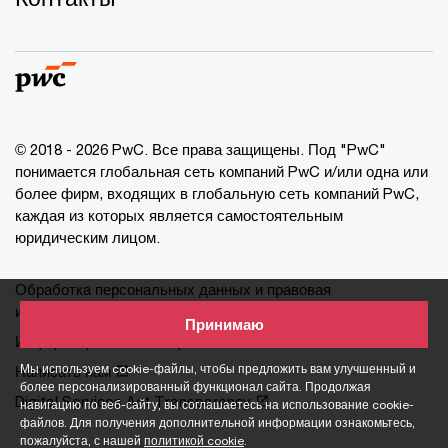
© 2018 - 2026 PwC. Все права защищены. Под "PwC"
понимается глобальная сеть компаний PwC и/или одна или
более фирм, входящих в глобальную сеть компаний PwC,
каждая из которых является самостоятельным
юридическим лицом.
Обработка персональных данных и правовая
информация
Принимаю
Информация о cookie-файлах
Мы используем cookie-файлы, чтобы предложить вам улучшенный и
Написать нам
более персонализированный функционал сайта. Продолжая
Digital Services Act Transparency
навигацию по веб-сайту, вы соглашаетесь на использование cookie-
файлов. Для получения дополнительной информации ознакомьтесь,
пожалуйста, с нашей
политикой cookie
.