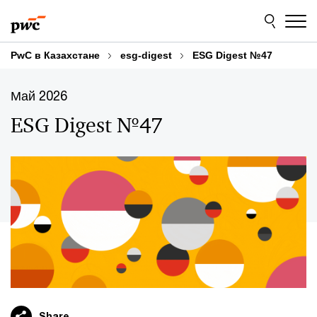
Skip
Skip
to
to
content
footer
PwC в Казахстане
esg-digest
ESG Digest №47
Май 2026
ESG Digest №47
Share