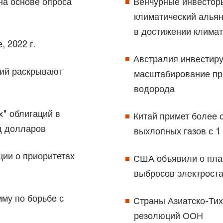
на основе опроса
Венчурные инвестор
климатический алья
в достижении климат
 2022 г.
Австралия инвестиру
ний раскрывают
масштабирование про
водорода
" облигаций в
Китай примет более 
д долларов
выхлопных газов с 1
ции о приоритетах
США объявили о пла
выбросов электрост
мму по борьбе с
Страны Азиатско-Тих
резолюций ООН