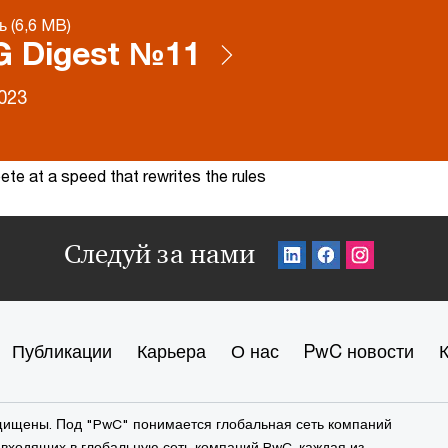
ь (6,6 MB)
G Digest №11
023
te at a speed that rewrites the rules
Следуй за нами
Публикации
Карьера
О нас
PwC новости
ащищены. Под "PwC" понимается глобальная сеть компаний
входящих в глобальную сеть компаний PwC, каждая из