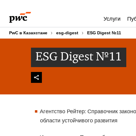
Skip
Skip
to
to
Услуги
Пу
content
footer
PwC в Казахстане
esg-digest
ESG Digest №11
ESG Digest №11
Агентство Рейтер: Справочник закон
области устойчивого развития