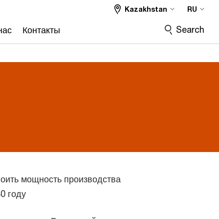
Kazakhstan
RU
Search
нас
Контакты
воить мощность производства
0 году