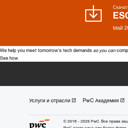
Скачат
ES
Май 2
We help you meet tomorrow’s tech demands
so you can
compe
See how
Услуги и отрасли
PwC Академия
© 2018 - 2026 PwC. Все права з
PwC и/или одна или более фирм, 