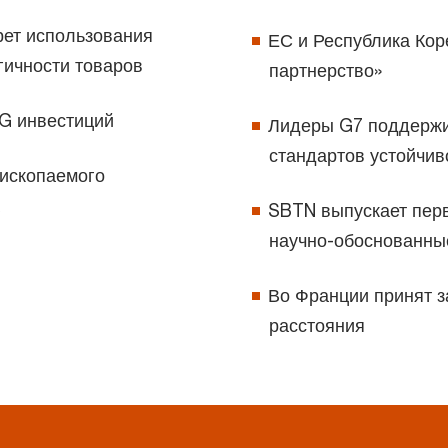
рет использования
ЕС и Республика Кор
гичности товаров
партнерство»
SG инвестиций
Лидеры G7 поддержи
стандартов устойчи
ископаемого
да
SBTN выпускает пер
научно-обоснованны
Во Франции принят за
расстояния