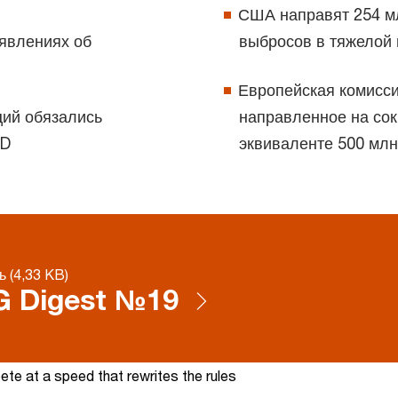
США направят 254 м
аявлениях об
выбросов в тяжелой
Европейская комисси
ий обязались
направленное на сок
FD
эквиваленте 500 мл
ь (4,33 KB)
G Digest №19
te at a speed that rewrites the rules