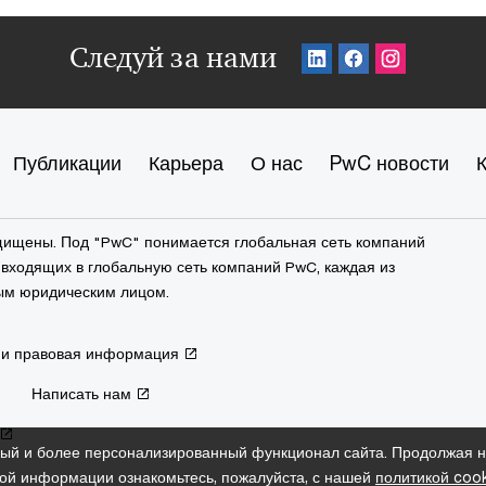
Следуй за нами
Публикации
Карьера
О нас
PwC новости
ащищены. Под "PwC" понимается глобальная сеть компаний
входящих в глобальную сеть компаний PwC, каждая из
ым юридическим лицом.
 и правовая информация
Написать нам
ый и более персонализированный функционал сайта. Продолжая на
ой информации ознакомьтесь, пожалуйста, с нашей
политикой cook