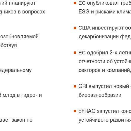
ний планируют
ЕС опубликовал тре
дников в вопросах
ESG и рисками клим
США инвестируют бо
 возобновляемой
декарбонизации фе
обствуя
ЕС одобрил 2-х летн
отчетности об устой
Федеральному
секторов и компаний
GRI выпустил новый 
6 млрд в гидро- и
биоразнообразии
EFRAG запустил конс
ает закон по
устойчивого развити