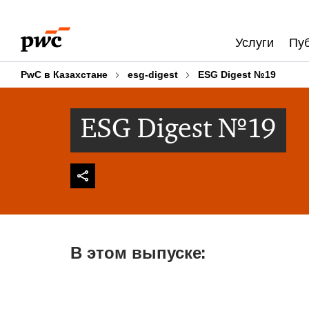
Skip
Skip
to
to
Услуги
Пу
content
footer
PwC в Казахстане
esg-digest
ESG Digest №19
ESG Digest №19
В этом выпуске: