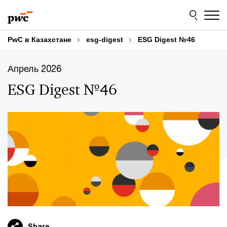
Skip
Skip
to
to
content
footer
PwC в Казахстане
esg-digest
ESG Digest №46
Апрель 2026
ESG Digest №46
Share