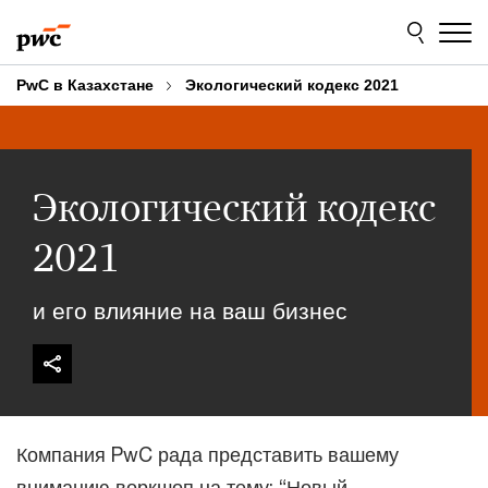
Skip
Skip
to
to
content
footer
PwC в Казахстане
Экологический кодекс 2021
Экологический кодекс
2021
и его влияние на ваш бизнес
Компания PwC рада представить вашему
вниманию воркшоп на тему: “Новый