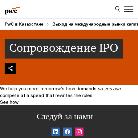
Skip
Skip
to
to
content
footer
PwC в Казахстане
Выход на международные рынки капит
Сопровождение IPO
We help you meet tomorrow’s tech demands
so you can
compete at a speed that rewrites the rules
See how
Следуй за нами