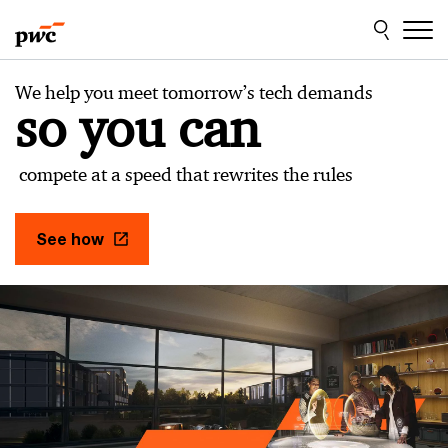
Skip
Skip
to
to
content
footer
PwC
We help you meet tomorrow’s tech demands
в
so you can
Казахстане
compete at a speed that rewrites the rules
See how