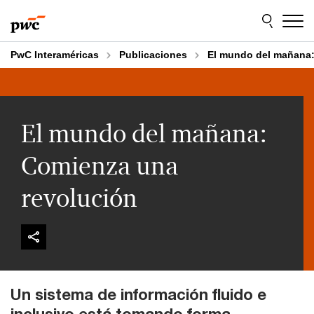
Skip
Skip
to
to
content
footer
PwC Interaméricas
Publicaciones
El mundo del mañana:
El mundo del mañana:
Comienza una
revolución
Un sistema de información fluido e