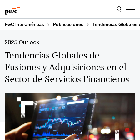
Skip
Skip
to
to
content
footer
PwC Interaméricas
Publicaciones
Tendencias Globales d
2025 Outlook
Tendencias Globales de
Fusiones y Adquisiciones en el
Sector de Servicios Financieros