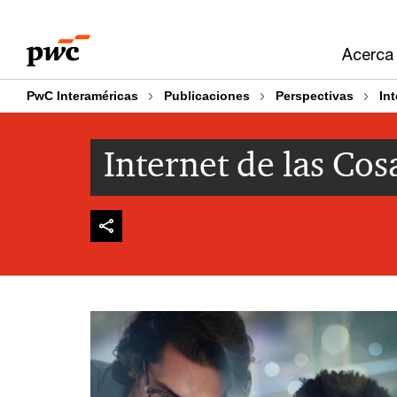
Skip
Skip
to
to
Acerca
content
footer
PwC Interaméricas
Publicaciones
Perspectivas
Int
Internet de las Cosa