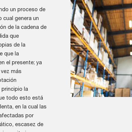
endo un proceso de
o cual genera un
ión de la cadena de
dida que
pias de la
e que la
en el presente; ya
a vez más
ptación
principio la
ue todo esto está
nta, en la cual las
afectadas por
ático, escasez de