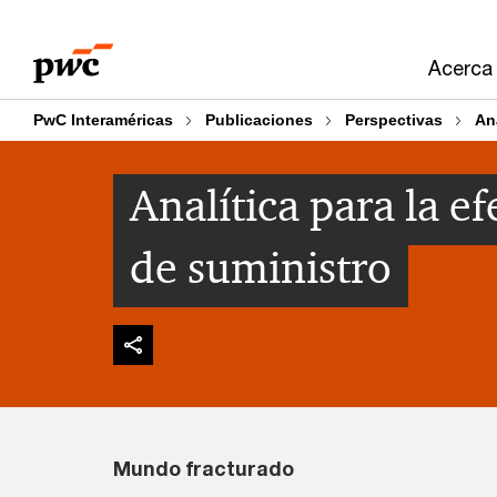
Skip
Skip
to
to
Acerca
content
footer
PwC Interaméricas
Publicaciones
Perspectivas
An
Analítica para la e
de suministro
Mundo fracturado