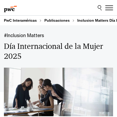
Skip
Skip
to
to
content
footer
PwC Interaméricas
Publicaciones
Inclusion Matters Día 
#Inclusion Matters
Día Internacional de la Mujer
2025