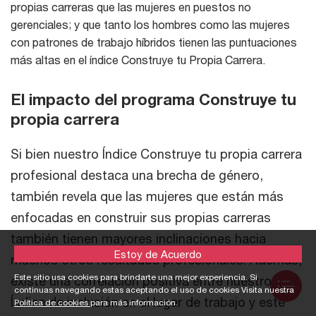
propias carreras que las mujeres en puestos no
gerenciales; y que tanto los hombres como las mujeres
con patrones de trabajo híbridos tienen las puntuaciones
más altas en el índice Construye tu Propia Carrera.
El impacto del programa Construye tu
propia carrera
Si bien nuestro Índice Construye tu propia carrera
profesional destaca una brecha de género,
también revela que las mujeres que están más
enfocadas en construir sus propias carreras
también tienen mayores inclinaciones hacia
Estoy de Acuerdo
muchos otros resultados profesionales. Además,
Este sitio usa cookies para brindarte una mejor experiencia. Si
existe una correlación positiva entre nuestro
continuas navegando estas aceptando el uso de cookies Visita nuestra
Índice de inclusión en el lugar de trabajo y este
Política de cookies
para más información.