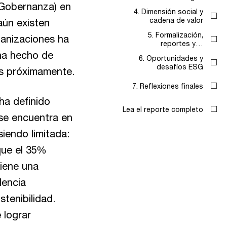
 Gobernanza) en
aún existen
ganizaciones ha
 ha hecho de
os próximamente.
ha definido
 se encuentra en
iendo limitada:
que el 35%
iene una
dencia
stenibilidad.
 lograr