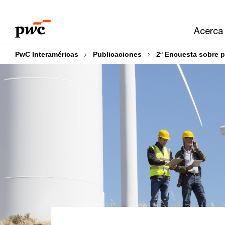
Skip
Skip
to
to
Acerca
content
footer
PwC Interaméricas
Publicaciones
2ª Encuesta sobre 