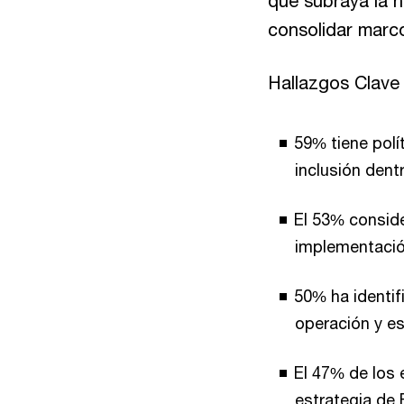
que subraya la n
consolidar marc
Hallazgos Clave
59% tiene polí
inclusión dent
El 53% conside
implementació
50% ha identif
operación y e
El 47% de los
estrategia de