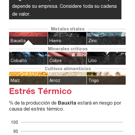
depende su empresa. Considere toda su cadena
de valor.
Metales vitales
Bauxita
Hierro
Zinc
Minerales críticos
Cobalto
Cobre
Litio
Cultivos alimenticios
Maíz
Arroz
Trigo
Estrés Térmico
% de la producción de
Bauxita
estará en riesgo por
causa del estrés térmico.
100
90