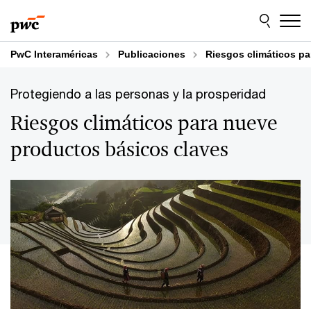
Skip
Skip
to
to
content
footer
PwC Interaméricas
Publicaciones
Riesgos climáticos p
Protegiendo a las personas y la prosperidad
Riesgos climáticos para nueve
productos básicos claves