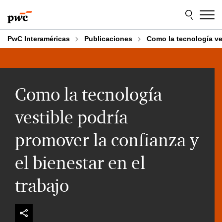
Skip
Skip
to
to
content
footer
PwC Interaméricas
Publicaciones
Como la tecnología ves
Como la tecnología
vestible podría
promover la confianza y
el bienestar en el
trabajo