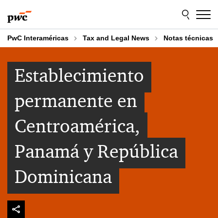
Skip
Skip
to
to
content
footer
PwC Interaméricas
Tax and Legal News
Notas técnicas
Establecimiento
permanente en
Centroamérica,
Panamá y República
Dominicana