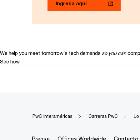
Ingresa aquí
We help you meet tomorrow’s tech demands
so you can
compe
See how
PwC Interaméricas
Carreras PwC
Lo
Prensa
Offices Worldwide
Contacto