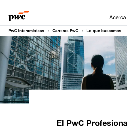
Skip
Skip
to
to
Acerca
content
footer
PwC Interaméricas
Carreras PwC
Lo que buscamos
El PwC Profesion