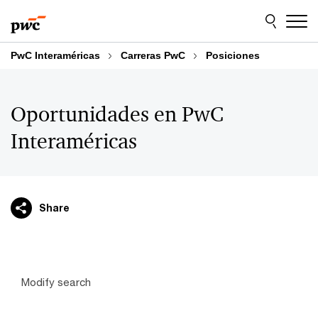
Skip
Skip
to
to
content
footer
PwC Interaméricas
Carreras PwC
Posiciones
Oportunidades en PwC
Interaméricas
Share
Modify search