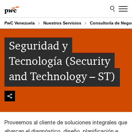
Skip
Skip
to
to
content
footer
PwC Venezuela
Nuestros Servicios
Consultoría de Nego
Seguridad y
Tecnología (Security
and Technology – ST)
Proveemos al cliente de soluciones integrales que
abarcan el diagnóstico, diseño, planificación e