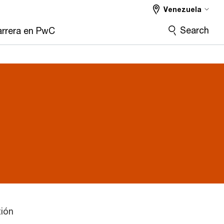
Venezuela
Search
rrera en PwC
tión