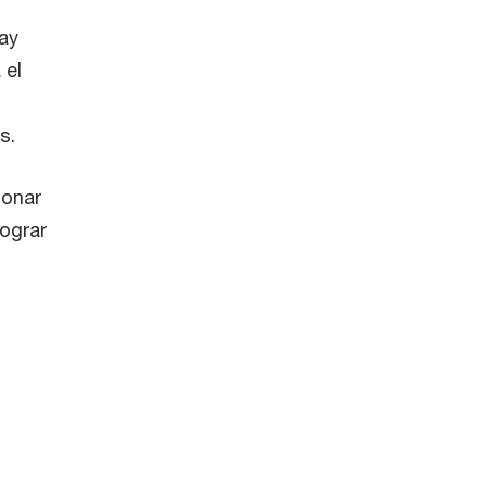
ay
 el
s.
ionar
lograr