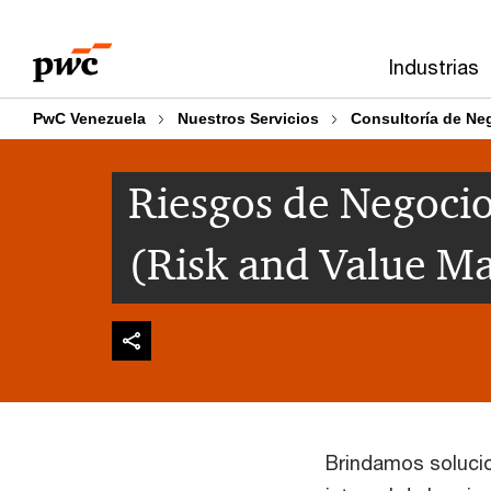
Skip
Skip
to
to
Industrias
content
footer
PwC Venezuela
Nuestros Servicios
Consultoría de Ne
Riesgos de Negocio
(Risk and Value 
Brindamos solucio