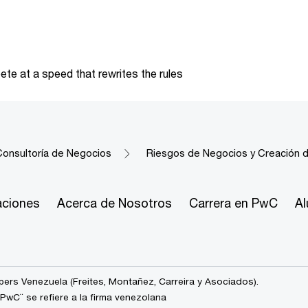
te at a speed that rewrites the rules
Consultoría de Negocios
Riesgos de Negocios y Creación d
aciones
Acerca de Nosotros
Carrera en PwC
A
rs Venezuela (Freites, Montañez, Carreira y Asociados).
wC¨ se refiere a la firma venezolana