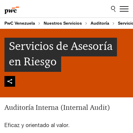
Skip
Skip
to
to
content
footer
PwC Venezuela
Nuestros Servicios
Auditoría
Servici
Servicios de Asesoría
en Riesgo
Auditoría Interna (Internal Audit)
Eficaz y orientado al valor.