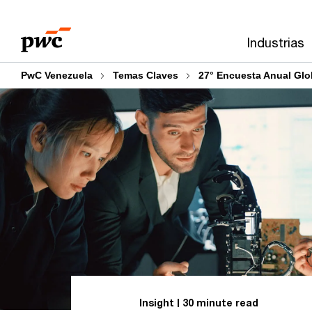
Skip
Skip
to
to
Industrias
content
footer
PwC Venezuela
Temas Claves
27° Encuesta Anual Gl
Insight
30 minute read