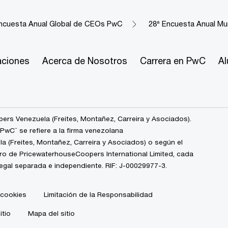
ncuesta Anual Global de CEOs PwC
28ª Encuesta Anual Mun
aciones
Acerca de Nosotros
Carrera en PwC
A
rs Venezuela (Freites, Montañez, Carreira y Asociados).
wC¨ se refiere a la firma venezolana
 (Freites, Montañez, Carreira y Asociados) o según el
bro de PricewaterhouseCoopers International Limited, cada
legal separada e independiente. RIF: J-00029977-3.
 cookies
Limitación de la Responsabilidad
itio
Mapa del sitio