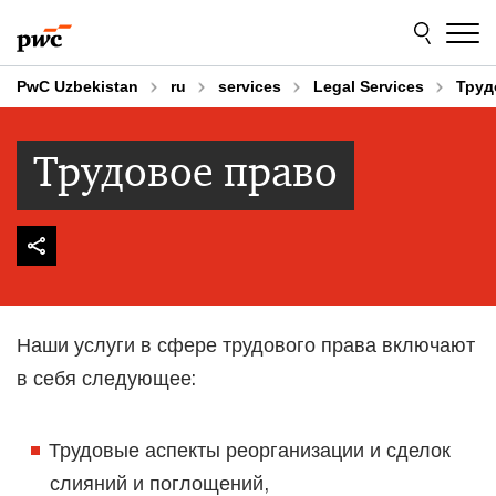
Skip
Skip
to
to
content
footer
PwC Uzbekistan
ru
services
Legal Services
Труд
Трудовое право
Наши услуги в сфере трудового права включают
в себя следующее:
Трудовые аспекты реорганизации и сделок
слияний и поглощений,