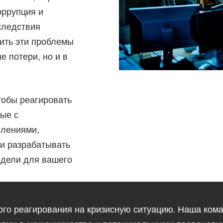
оррупция и
следствия
ить эти проблемы
 потери, но и в
тобы реагировать
ые с
плениями,
 и разрабатывать
дели для вашего
го реагирования на кризисную ситуацию. Наша ком