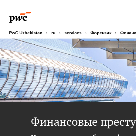
Skip
Skip
to
to
content
footer
PwC Uzbekistan
ru
services
Форензик
Финанс
Финансовые прест