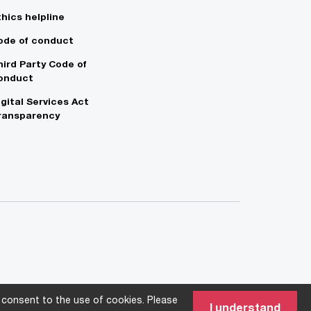
thics helpline
ode of conduct
hird Party Code of
onduct
igital Services Act
ransparency
 consent to the use of cookies. Please
I understand