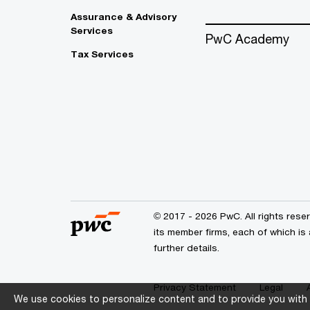
Assurance & Advisory
Services
PwC Academy
Tax Services
© 2017 - 2026 PwC. All rights res
its member firms, each of which is
further details.
Privacy Statement
Legal
We use cookies to personalize content and to provide you with 