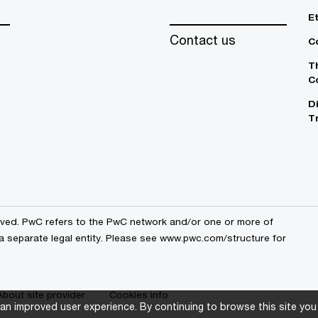
E
Contact us
C
T
C
D
T
erved. PwC refers to the PwC network and/or one or more of
 a separate legal entity. Please see www.pwc.com/structure for
About site provider
Cookies info
an improved user experience. By continuing to browse this site you