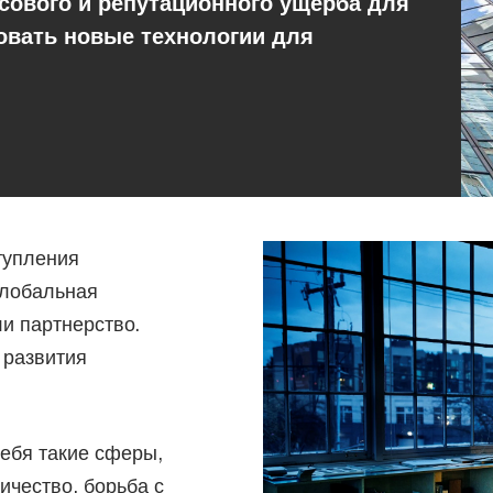
ового и репутационного ущерба для
овать новые технологии для
тупления
глобальная
и партнерство.
 развития
ебя такие сферы,
ичество, борьба с