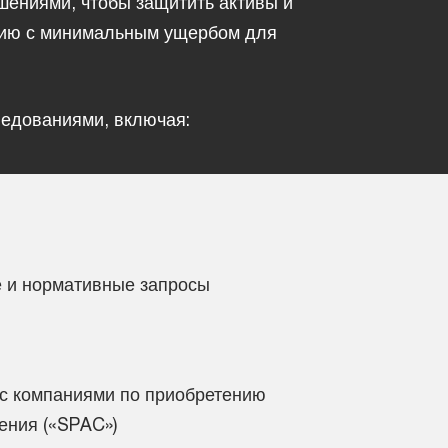
ениями, чтобы защитить активы и
ению с минимальным ущербом для
ледованиями, включая:
 и нормативные запросы
 с компаниями по приобретению
ения («SPAC»)