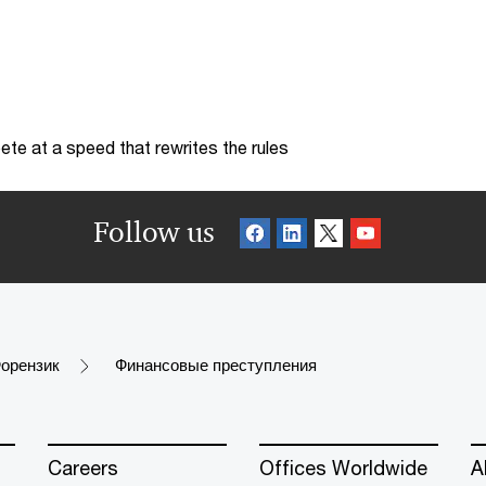
te at a speed that rewrites the rules
Follow us
орензик
Финансовые преступления
Careers
Offices Worldwide
A