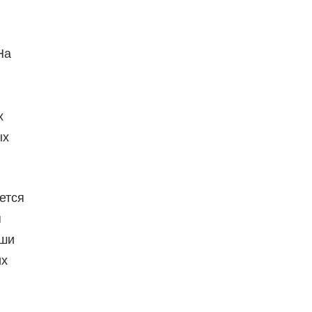
На
х
ых
ется
я
аши
их