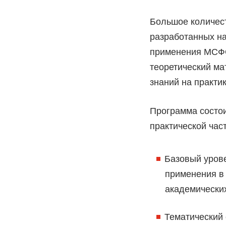
Большое количест
разработанных н
применения МСФО
теоретический ма
знаний на практи
Программа состои
практической час
Базовый урове
применения в 
академических
Тематический