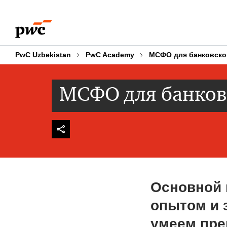
Skip
Skip
to
to
content
footer
PwC Uzbekistan
PwC Academy
МСФО для банковско
МСФО для банков
Основной 
опытом и 
умеем пре