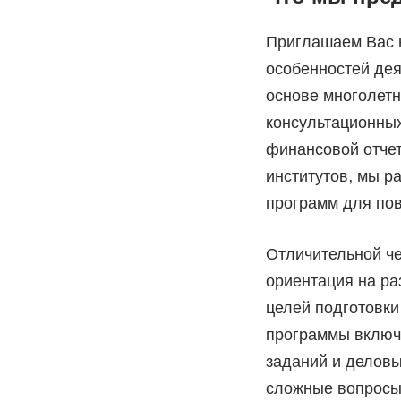
Приглашаем Вас 
особенностей дея
основе многолетн
консультационных
финансовой отче
институтов, мы р
программ для по
Отличительной ч
ориентация на р
целей подготовки
программы включа
заданий и деловы
сложные вопросы 