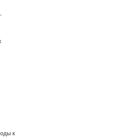
,
х
ходы к