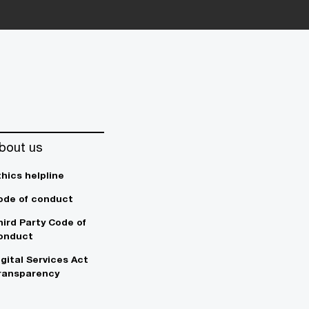
bout us
thics helpline
ode of conduct
hird Party Code of
onduct
igital Services Act
ransparency