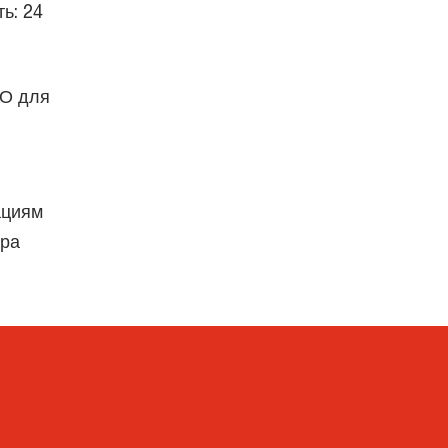
ь: 24
ФО для
ациям
ара