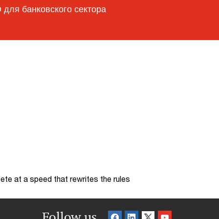
для банковского сектора
te at a speed that rewrites the rules
Follow us