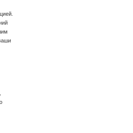
цией.
ний
шим
 ваши
,
о