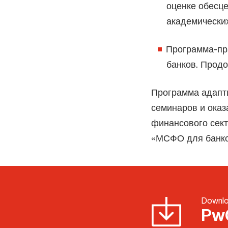
оценке обесц
академических
Программа-пр
банков. Продо
Программа адапт
семинаров и оказ
финансового сект
«МСФО для банко
Downl
Pw