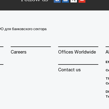
 для банковского сектора
Careers
Offices Worldwide
A
E
Contact us
C
T
C
D
T